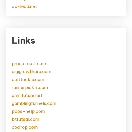
apklead.net
Links
prada-outlet.net
digigrowthpro.com
colttrickle.com
runnerpickfr.com
omnifuture.net
gamblingfunnels.com
pcos-help.com
btfutsal.com
codirop.com