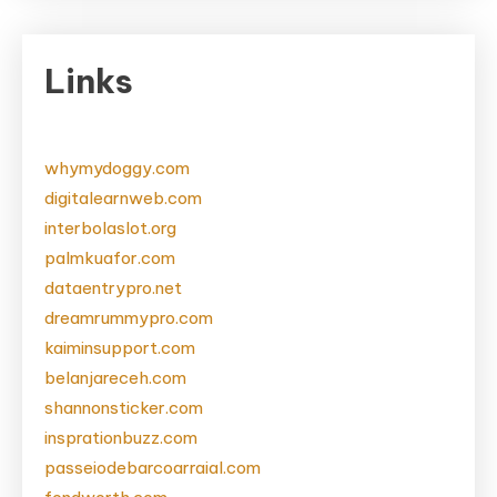
Links
whymydoggy.com
digitalearnweb.com
interbolaslot.org
palmkuafor.com
dataentrypro.net
dreamrummypro.com
kaiminsupport.com
belanjareceh.com
shannonsticker.com
insprationbuzz.com
passeiodebarcoarraial.com