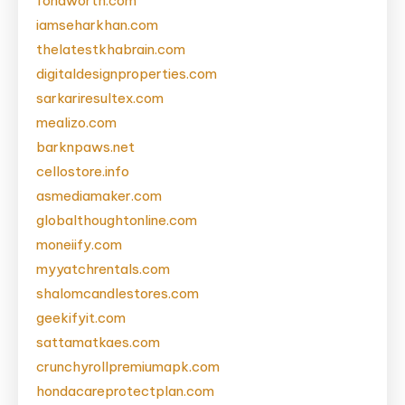
fondworth.com
iamseharkhan.com
thelatestkhabrain.com
digitaldesignproperties.com
sarkariresultex.com
mealizo.com
barknpaws.net
cellostore.info
asmediamaker.com
globalthoughtonline.com
moneiify.com
myyatchrentals.com
shalomcandlestores.com
geekifyit.com
sattamatkaes.com
crunchyrollpremiumapk.com
hondacareprotectplan.com