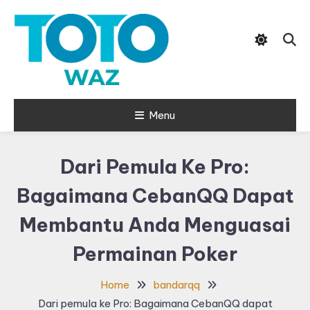
Skip
To
Content
Cari tahu daftar situs poker online
Menu
Daftar Situs
terpercaya yang menawarkan
bonus besar dan fitur terlengkap.
Poker Online
Mainkan poker dengan berbagai
Dari Pemula Ke Pro:
Terpercaya
pilihan yang tersedia dan
menangkan hadiah menarik.
dengan
Bagaimana CebanQQ Dapat
Bonus dan
Membantu Anda Menguasai
Fitur
Permainan Poker
Terlengkap
Home
bandarqq
Dari pemula ke Pro: Bagaimana CebanQQ dapat