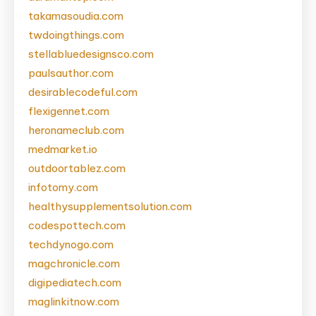
takamasoudia.com
twdoingthings.com
stellabluedesignsco.com
paulsauthor.com
desirablecodeful.com
flexigennet.com
heronameclub.com
medmarket.io
outdoortablez.com
infotomy.com
healthysupplementsolution.com
codespottech.com
techdynogo.com
magchronicle.com
digipediatech.com
maglinkitnow.com