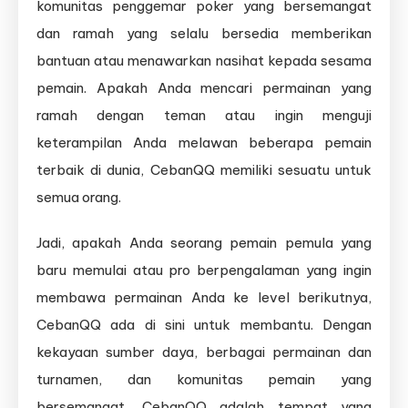
komunitas penggemar poker yang bersemangat
dan ramah yang selalu bersedia memberikan
bantuan atau menawarkan nasihat kepada sesama
pemain. Apakah Anda mencari permainan yang
ramah dengan teman atau ingin menguji
keterampilan Anda melawan beberapa pemain
terbaik di dunia, CebanQQ memiliki sesuatu untuk
semua orang.
Jadi, apakah Anda seorang pemain pemula yang
baru memulai atau pro berpengalaman yang ingin
membawa permainan Anda ke level berikutnya,
CebanQQ ada di sini untuk membantu. Dengan
kekayaan sumber daya, berbagai permainan dan
turnamen, dan komunitas pemain yang
bersemangat, CebanQQ adalah tempat yang