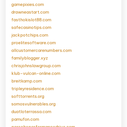
gamepixies.com
drawneastart.com
fasthokislot88.com
safecasinotips.com
jackpotchips.com
proelitesoftware.com
allcustomercarenumbers.com
familyblogger.xyz
chrisjohnslawgroup.com
klub-vulcan-online.com
breitkamp.com
tripleyresidence.com
softtorrents.org
somosvulnerables.org
duatloterrassa.com
pamufon.com
porscheperformancedrive.com