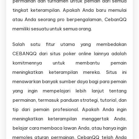
permainan dan turnamen untuk pemain dari semua
tingkat keterampilan. Apakah Anda baru memulai
atau Anda seorang pro berpengalaman, CebanQQ
memiliki sesuatu untuk semua orang.
Salah satu fitur utama yang membedakan
CEBANQQ dari situs poker online lainnya adalah
komitmennya untuk membantu pemain
meningkatkan keterampilan mereka. Situs ini
menawarkan banyak sumber daya bagi para pemain
yang ingin mempelajari lebih lanjut tentang
permainan, termasuk panduan strategi, tutorial, dan
tip dari pemain profesional. Apakah Anda ingin
meningkatkan keterampilan menggertak Anda,
belajar cara membaca lawan Anda, atau hanya ingin
memoles aturan permainan, CebanQQ telah Anda